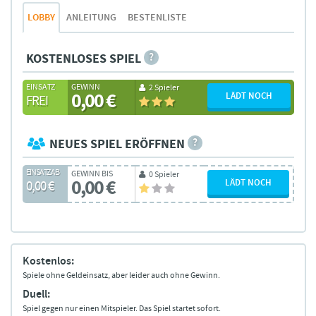
LOBBY
ANLEITUNG
BESTENLISTE
KOSTENLOSES SPIEL
?
EINSATZ
GEWINN
2 Spieler
0,00 €
LÄDT NOCH
FREI
NEUES SPIEL ERÖFFNEN
?
EINSATZ AB
GEWINN BIS
0 Spieler
0,00 €
LÄDT NOCH
0,00 €
Kostenlos:
Spiele ohne Geldeinsatz, aber leider auch ohne Gewinn.
Duell:
Spiel gegen nur einen Mitspieler. Das Spiel startet sofort.